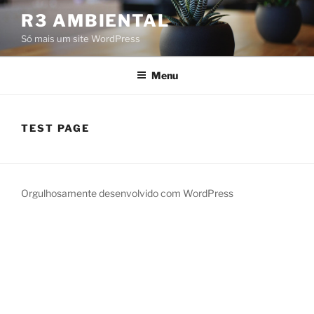
Pular
R3 AMBIENTAL
para
Só mais um site WordPress
o
conteúdo
Menu
TEST PAGE
Orgulhosamente desenvolvido com WordPress